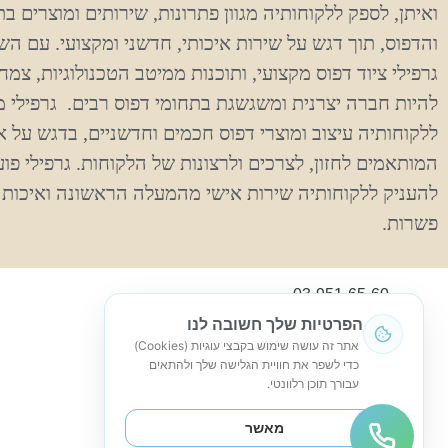
ואיתן, לספק ללקוחותיה מגוון פתרונות, שירותים ומוצרים ב
והדפוס, תוך דגש על שירות איכותי, חדשני ומקצועי. עם הש
גרפילי ציוד דפוס מקצועי, ותוכנות ממיטב הטכנולוגיות, צ
להיות חברה יצרנית ומשגשגת בתחומי דפוס רבים. גרפילי 
ללקוחותיה עיצוב ומוצרי דפוס חכמים וחדשניים, בדגש על אי
המותאמים לחזון, לצרכים ולרצונות של הלקוחות. גרפילי פוע
להעניק ללקוחותיה שירות אישי מהמעלה הראשונה ואיכות 
פשרות.
03-951-65-60
הפרטיות שלך חשובה לנו
info@grafili.co.il
אתר זה עושה שימוש בקבצי עוגיות (Cookies)
כדי לשפר את חוויית הגלישה שלך ולהתאים
נח מוזס 6, ראשון לציון
עבורך תוכן רלוונטי.
א'-ה': 08:00-17:00
מאשר