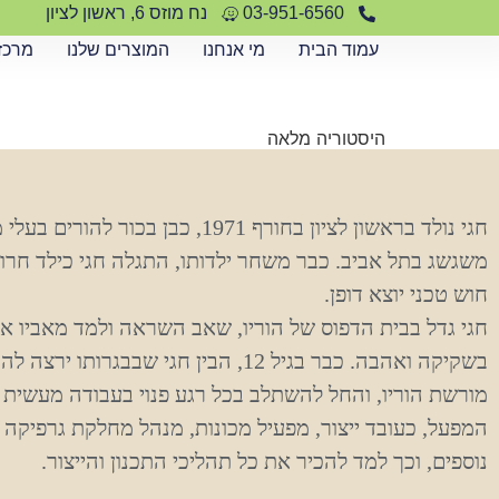
לתוכן
03-951-6560
נח מוזס 6, ראשון לציון
עמוד הבית
מי אנחנו
המוצרים שלנו
מרכז
היסטוריה מלאה
חגי נולד בראשון לציון בחורף 1971, כבן בכור לה
משגשג בתל אביב. כבר משחר ילדותו, התגלה חגי כילד חרוץ,
חוש טכני יוצא דופן.
חגי גדל בבית הדפוס של הוריו, שאב השראה ולמד מאביו א
בשקיקה ואהבה. כבר בגיל 12, הבין חגי שבבגרותו 
מורשת הוריו, והחל להשתלב בכל רגע פנוי בעבודה מעשית
המפעל, כעובד ייצור, מפעיל מכונות, מנהל מחלקת גרפיקה 
נוספים, וכך למד להכיר את כל תהליכי התכנון והייצור.