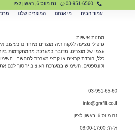
לתוכן
03-951-6560
נח מוזס 6, ראשון לציון
עמוד הבית
מי אנחנו
המוצרים שלנו
מרכז
מתנות אישיות
גרפילי מציעה ללקוחותיה מוצרים מיוחדים בעיצוב א
עצמי של מוצרים. מדובר במערכת מהמתקדמות ביו
כלל, הורדת קבצים או קבצי מערכת למחשב. השימוש ב
וקונספטים. השימוש במערכת העיצוב יחסוך לכם את על
03-951-65-60
info@grafili.co.il
נח מוזס 6, ראשון לציון
א'-ה': 08:00-17:00