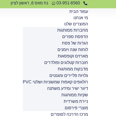
לתוכן
03-951-6560
נח מוזס 6, ראשון לציון
עמוד הבית
מי אנחנו
המוצרים שלנו
מחברות ממותגות
הדפסת ספרים
הגדות של פסח
לוחות שנה ויומנים
מארזים וקופסאות
חוברות קטלוגים ופולדרים
מדבקות ממותגות
גלויות פליירים ומגנטים
רולאפים קאפות שמשוניות ושלטי PVC
דיוור ישיר ומידע משתנה
שקיות ממותגות
ניירת משרדית
מוצרי פירסום
מרכז הדרכה לסופרים